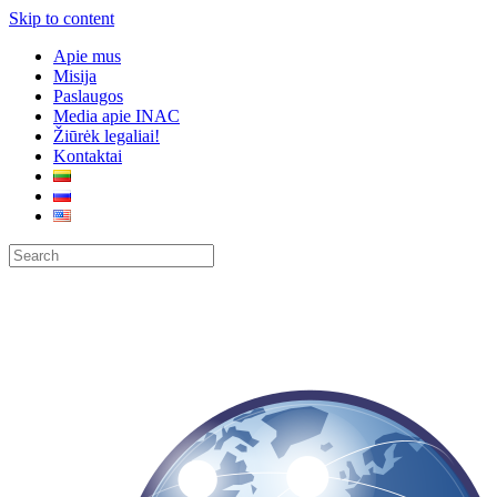
Skip to content
Apie mus
Misija
Paslaugos
Media apie INAC
Žiūrėk legaliai!
Kontaktai