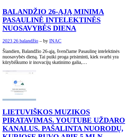
BALANDŽIO 26-ĄJĄ MINIMA
PASAULINĖ INTELEKTINĖS
NUOSAVYBĖS DIENA
2023 26 balandžio
– by
INAC
Šiandien, Balandžio 26-ąją, švenčiame Pasaulinę intelektinės
nuosavybės dieną. Tai puiki proga prisiminti, kiek svarbi yra
kūrybiškumo ir inovacijų skatinimo galia,…
LIETUVIŠKOS MUZIKOS
PIRATAVIMAS. YOUTUBE UŽDARO
KANALUS. PAŠALINTA NUORODŲ,
KURIOSE BUVO APIE 5 MLN