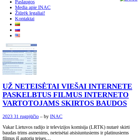
Paslaugos
Media apie INAC
Žiūrėk legaliai!
Kontaktai
UŽ NETEISĖTAI VIEŠAI INTERNETE
PASKELBTUS FILMUS INTERNETO
VARTOTOJAMS SKIRTOS BAUDOS
2023 31 rugpjūčio
– by
INAC
Vakar Lietuvos radijo ir televizijos komisija (LRTK) nutarė skirti
baudas trims asmenims, neteisėtai atsisiuntusiems ir platinusiems
filmus iš autorių teises…