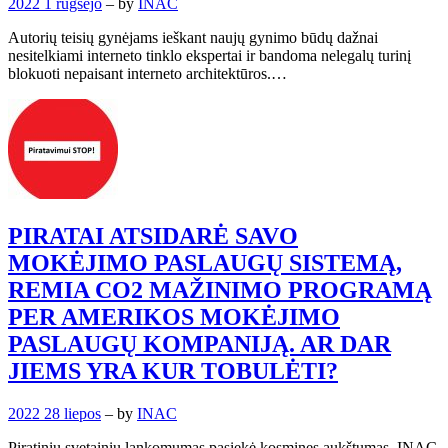
2022 1 rugsėjo
– by
INAC
Autorių teisių gynėjams ieškant naujų gynimo būdų dažnai
nesitelkiami interneto tinklo ekspertai ir bandoma nelegalų turinį
blokuoti nepaisant interneto architektūros.…
PIRATAI ATSIDARĖ SAVO
MOKĖJIMO PASLAUGŲ SISTEMĄ,
REMIA CO2 MAŽINIMO PROGRAMĄ
PER AMERIKOS MOKĖJIMO
PASLAUGŲ KOMPANIJĄ. AR DAR
JIEMS YRA KUR TOBULĖTI?
2022 28 liepos
– by
INAC
Piratinių svetainių lankomumas pasiekė kosmines aukštumas. INAC