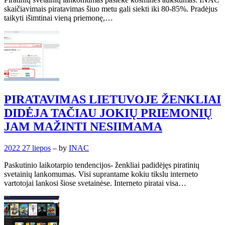
skaičiavimais piratavimas šiuo metu gali siekti iki 80-85%. Pradėjus
taikyti išimtinai vieną priemonę,…
PIRATAVIMAS LIETUVOJE ŽENKLIAI
DIDĖJA TAČIAU JOKIŲ PRIEMONIŲ
JAM MAŽINTI NESIIMAMA
2022 27 liepos
– by
INAC
Paskutinio laikotarpio tendencijos- ženkliai padidėjęs piratinių
svetainių lankomumas. Visi suprantame kokiu tikslu interneto
vartotojai lankosi šiose svetainėse. Interneto piratai visa…