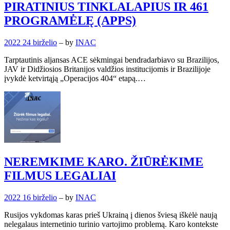
PIRATINIUS TINKLALAPIUS IR 461
PROGRAMĖLĘ (APPS)
2022 24 birželio
– by
INAC
Tarptautinis aljansas ACE sėkmingai bendradarbiavo su Brazilijos,
JAV ir Didžiosios Britanijos valdžios institucijomis ir Brazilijoje
įvykdė ketvirtąją „Operacijos 404“ etapą.…
NEREMKIME KARO. ŽIŪRĖKIME
FILMUS LEGALIAI
2022 16 birželio
– by
INAC
Rusijos vykdomas karas prieš Ukrainą į dienos šviesą iškėlė naują
nelegalaus internetinio turinio vartojimo problemą. Karo kontekste