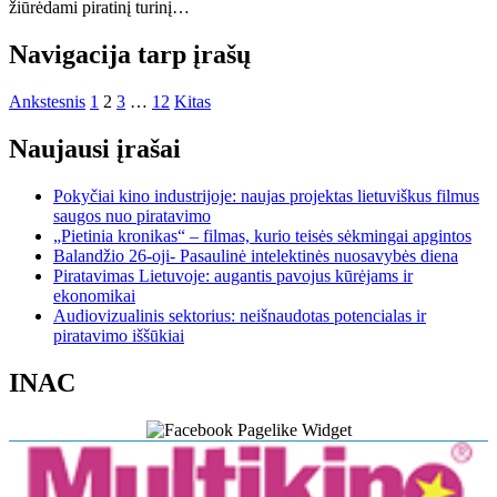
žiūrėdami piratinį turinį…
Navigacija tarp įrašų
Ankstesnis
1
2
3
…
12
Kitas
Naujausi įrašai
Pokyčiai kino industrijoje: naujas projektas lietuviškus filmus
saugos nuo piratavimo
„Pietinia kronikas“ – filmas, kurio teisės sėkmingai apgintos
Balandžio 26-oji- Pasaulinė intelektinės nuosavybės diena
Piratavimas Lietuvoje: augantis pavojus kūrėjams ir
ekonomikai
Audiovizualinis sektorius: neišnaudotas potencialas ir
piratavimo iššūkiai
INAC