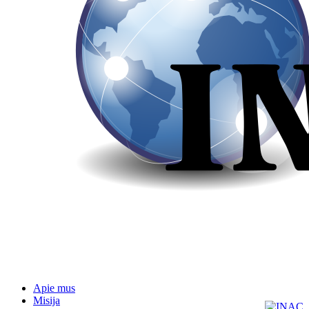
Apie mus
Misija