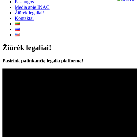
Paslaugos
Media apie INAC
Žiūrėk legaliai!
Kontaktai
Žiūrėk legaliai!
Pasirink patinkančią legalią platformą!