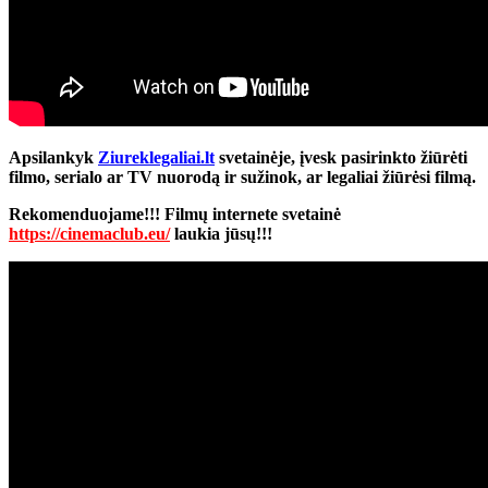
Apsilankyk
Ziureklegaliai.lt
svetainėje, įvesk pasirinkto žiūrėti
filmo, serialo ar TV nuorodą ir sužinok, ar legaliai žiūrėsi filmą.
Rekomenduojame!!! Filmų internete svetainė
https://cinemaclub.eu/
laukia jūsų!!!