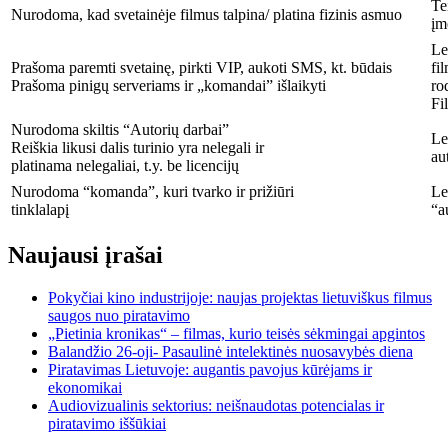
Te
Nurodoma, kad svetainėje filmus talpina/ platina fizinis asmuo
įm
Le
Prašoma paremti svetainę, pirkti VIP, aukoti SMS, kt. būdais
fi
Prašoma pinigų serveriams ir „komandai” išlaikyti
ro
Fi
Nurodoma skiltis “Autorių darbai”
Le
Reiškia likusi dalis turinio yra nelegali ir
au
platinama nelegaliai, t.y. be licencijų
Nurodoma “komanda”, kuri tvarko ir prižiūri
Le
tinklalapį
“a
Naujausi įrašai
Pokyčiai kino industrijoje: naujas projektas lietuviškus filmus
saugos nuo piratavimo
„Pietinia kronikas“ – filmas, kurio teisės sėkmingai apgintos
Balandžio 26-oji- Pasaulinė intelektinės nuosavybės diena
Piratavimas Lietuvoje: augantis pavojus kūrėjams ir
ekonomikai
Audiovizualinis sektorius: neišnaudotas potencialas ir
piratavimo iššūkiai