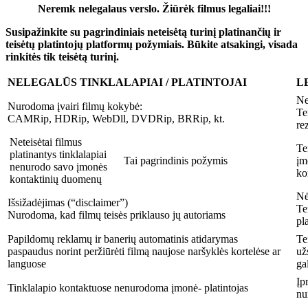
Neremk nelegalaus verslo. Žiūrėk filmus legaliai!!!
Susipažinkite su pagrindiniais neteisėtą turinį platinančių ir
teisėtų platintojų platformų požymiais. Būkite atsakingi, visada
rinkitės tik teisėtą turinį.
NELEGALŪS TINKLALAPIAI / PLATINTOJAI
L
Ne
Nurodoma įvairi filmų kokybė:
Te
CAMRip, HDRip, WebDll, DVDRip, BRRip, kt.
re
Neteisėtai filmus
Te
platinantys tinklalapiai
Tai pagrindinis požymis
įm
nenurodo savo įmonės
ko
kontaktinių duomenų
Nė
Išsižadėjimas (“disclaimer”)
Te
Nurodoma, kad filmų teisės priklauso jų autoriams
pl
Papildomų reklamų ir banerių automatinis atidarymas
Te
paspaudus norint peržiūrėti filmą naujose naršyklės kortelėse ar
už
languose
ga
Įp
Tinklalapio kontaktuose nenurodoma įmonė- platintojas
nu