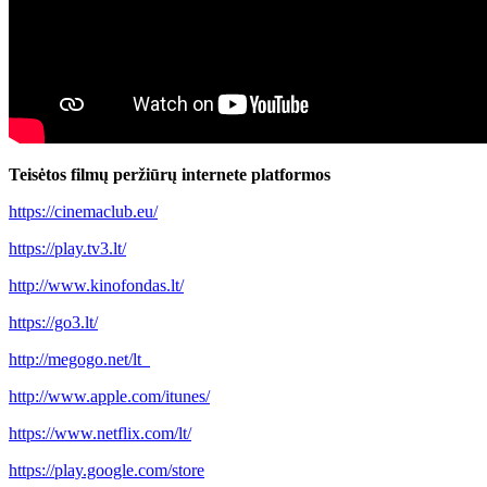
Teisėtos filmų peržiūrų internete platformos
https://cinemaclub.eu/
https://play.tv3.lt/
http://www.kinofondas.lt/
https://go3.lt/
http://megogo.net/lt
http://www.apple.com/itunes/
https://www.netflix.com/lt/
https://play.google.com/store