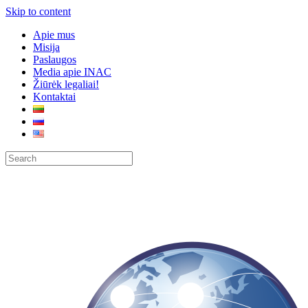
Skip to content
Apie mus
Misija
Paslaugos
Media apie INAC
Žiūrėk legaliai!
Kontaktai