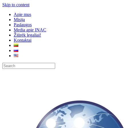
Skip to content
Apie mus
Misija
Paslaugos
Media apie INAC
Žiūrėk legaliai!
Kontaktai