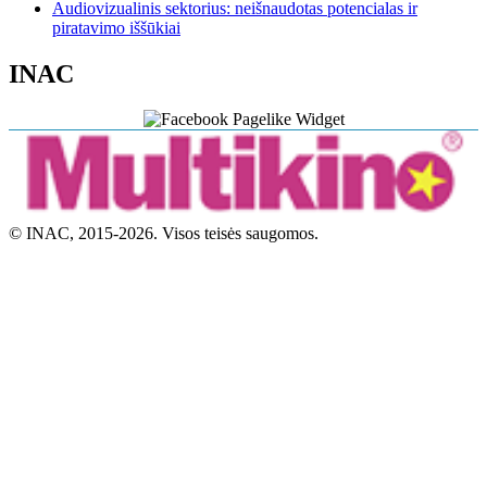
Audiovizualinis sektorius: neišnaudotas potencialas ir
piratavimo iššūkiai
INAC
© INAC, 2015-2026. Visos teisės saugomos.