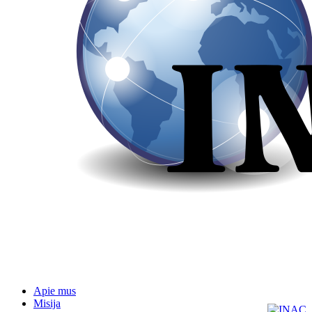
Apie mus
Misija