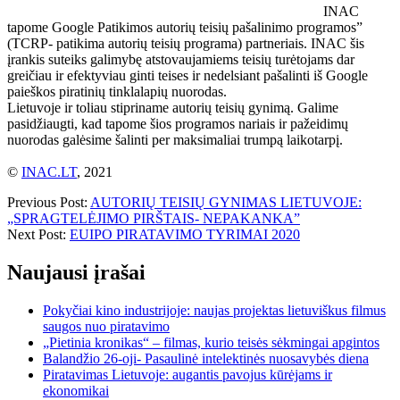
INAC
tapome Google Patikimos autorių teisių pašalinimo programos”
(TCRP- patikima autorių teisių programa) partneriais. INAC šis
įrankis suteiks galimybę atstovaujamiems teisių turėtojams dar
greičiau ir efektyviau ginti teises ir nedelsiant pašalinti iš Google
paieškos piratinių tinklalapių nuorodas.
Lietuvoje ir toliau stipriname autorių teisių gynimą. Galime
pasidžiaugti, kad tapome šios programos nariais ir pažeidimų
nuorodas galėsime šalinti per maksimaliai trumpą laikotarpį.
©
INAC.LT
, 2021
Previous Post:
AUTORIŲ TEISIŲ GYNIMAS LIETUVOJE:
„SPRAGTELĖJIMO PIRŠTAIS- NEPAKANKA”
Next Post:
EUIPO PIRATAVIMO TYRIMAI 2020
Naujausi įrašai
Pokyčiai kino industrijoje: naujas projektas lietuviškus filmus
saugos nuo piratavimo
„Pietinia kronikas“ – filmas, kurio teisės sėkmingai apgintos
Balandžio 26-oji- Pasaulinė intelektinės nuosavybės diena
Piratavimas Lietuvoje: augantis pavojus kūrėjams ir
ekonomikai