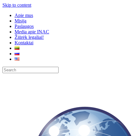
Skip to content
Apie mus
Misija
Paslaugos
Media apie INAC
Žiūrėk legaliai!
Kontaktai