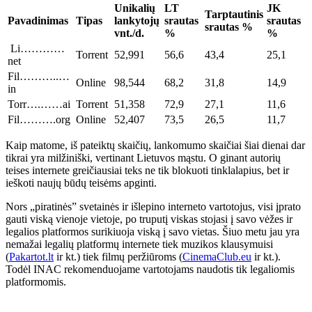
Unikalių
LT
JK
Tarptautinis
Pavadinimas
Tipas
lankytojų
srautas
srautas
srautas %
vnt./d.
%
%
Li…………
Torrent
52,991
56,6
43,4
25,1
net
Fil………..…
Online
98,544
68,2
31,8
14,9
in
Torr….……ai
Torrent
51,358
72,9
27,1
11,6
Fil……….org
Online
52,407
73,5
26,5
11,7
Kaip matome, iš pateiktų skaičių, lankomumo skaičiai šiai dienai dar
tikrai yra milžiniški, vertinant Lietuvos mąstu. O ginant autorių
teises internete greičiausiai teks ne tik blokuoti tinklalapius, bet ir
ieškoti naujų būdų teisėms apginti.
Nors „piratinės” svetainės ir išlepino interneto vartotojus, visi įprato
gauti viską vienoje vietoje, po truputį viskas stojasi į savo vėžes ir
legalios platformos surikiuoja viską į savo vietas. Šiuo metu jau yra
nemažai legalių platformų internete tiek muzikos klausymuisi
(
Pakartot.lt
ir kt.) tiek filmų peržiūroms (
CinemaClub.eu
ir kt.).
Todėl INAC rekomenduojame vartotojams naudotis tik legaliomis
platformomis.