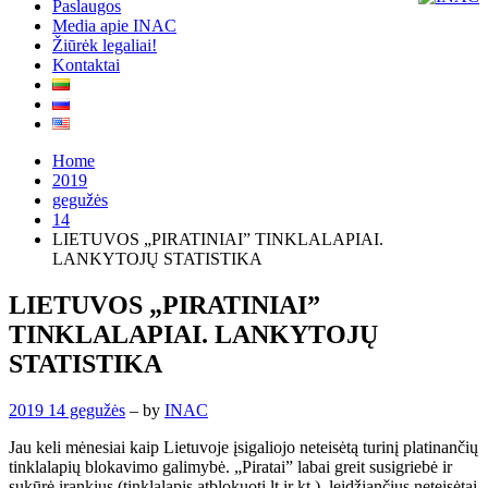
Paslaugos
Media apie INAC
Žiūrėk legaliai!
Kontaktai
Home
2019
gegužės
14
LIETUVOS „PIRATINIAI” TINKLALAPIAI.
LANKYTOJŲ STATISTIKA
LIETUVOS „PIRATINIAI”
TINKLALAPIAI. LANKYTOJŲ
STATISTIKA
2019 14 gegužės
– by
INAC
Jau keli mėnesiai kaip Lietuvoje įsigaliojo neteisėtą turinį platinančių
tinklalapių blokavimo galimybė. „Piratai” labai greit susigriebė ir
sukūrė įrankius (tinklalapis atblokuoti.lt ir kt.), leidžiančius neteisėtai