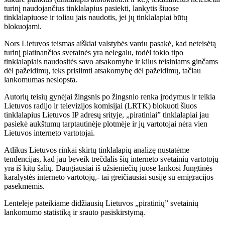
turinį naudojančius tinklalapius pasiekti, lankytis šiuose
tinklalapiuose ir toliau jais naudotis, jei jų tinklalapiai būtų
blokuojami.
Nors Lietuvos teismas aiškiai valstybės vardu pasakė, kad neteisėtą
turinį platinančios svetainės yra nelegalu, todėl tokio tipo
tinklalapiais naudositės savo atsakomybe ir kilus teisiniams ginčams
dėl pažeidimų, teks prisiimti atsakomybę dėl pažeidimų, tačiau
lankomumas neslopsta.
Autorių teisių gynėjai žingsnis po žingsnio renka įrodymus ir teikia
Lietuvos radijo ir televizijos komisijai (LRTK) blokuoti šiuos
tinklalapius Lietuvos IP adresų srityje, „piratiniai” tinklalapiai jau
pasiekė aukštumų tarptautinėje plotmėje ir jų vartotojai nėra vien
Lietuvos interneto vartotojai.
Atlikus Lietuvos rinkai skirtų tinklalapių analizę nustatėme
tendencijas, kad jau beveik trečdalis šių interneto svetainių vartotojų
yra iš kitų šalių. Daugiausiai iš užsieniečių juose lankosi Jungtinės
karalystės interneto vartotojų,- tai greičiausiai susiję su emigracijos
pasekmėmis.
Lentelėje pateikiame didžiausių Lietuvos „piratinių” svetainių
lankomumo statistiką ir srauto pasiskirstymą.