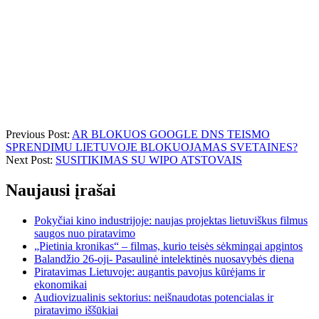
Previous Post:
AR BLOKUOS GOOGLE DNS TEISMO
SPRENDIMU LIETUVOJE BLOKUOJAMAS SVETAINES?
Next Post:
SUSITIKIMAS SU WIPO ATSTOVAIS
Naujausi įrašai
Pokyčiai kino industrijoje: naujas projektas lietuviškus filmus
saugos nuo piratavimo
„Pietinia kronikas“ – filmas, kurio teisės sėkmingai apgintos
Balandžio 26-oji- Pasaulinė intelektinės nuosavybės diena
Piratavimas Lietuvoje: augantis pavojus kūrėjams ir
ekonomikai
Audiovizualinis sektorius: neišnaudotas potencialas ir
piratavimo iššūkiai