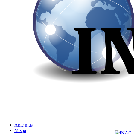
Apie mus
Misija