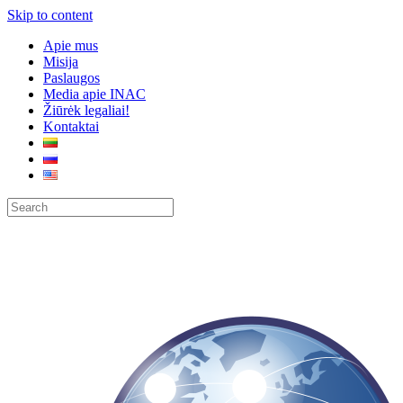
Skip to content
Apie mus
Misija
Paslaugos
Media apie INAC
Žiūrėk legaliai!
Kontaktai