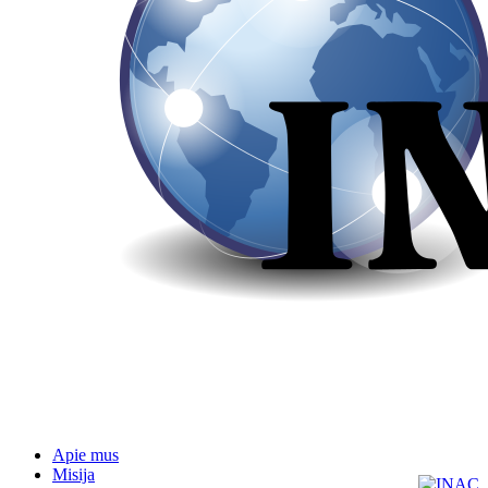
Apie mus
Misija