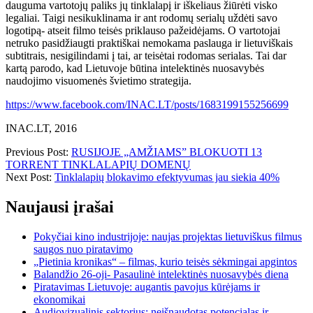
dauguma vartotojų paliks jų tinklalapį ir iškeliaus žiūrėti visko
legaliai. Taigi nesikuklinama ir ant rodomų serialų uždėti savo
logotipą- atseit filmo teisės priklauso pažeidėjams. O vartotojai
netruko pasidžiaugti praktiškai nemokama paslauga ir lietuviškais
subtitrais, nesigilindami į tai, ar teisėtai rodomas serialas. Tai dar
kartą parodo, kad Lietuvoje būtina intelektinės nuosavybės
naudojimo visuomenės švietimo strategija.
https://www.facebook.com/INAC.LT/posts/1683199155256699
INAC.LT, 2016
Previous Post:
RUSIJOJE „AMŽIAMS” BLOKUOTI 13
TORRENT TINKLALAPIŲ DOMENŲ
Next Post:
Tinklalapių blokavimo efektyvumas jau siekia 40%
Naujausi įrašai
Pokyčiai kino industrijoje: naujas projektas lietuviškus filmus
saugos nuo piratavimo
„Pietinia kronikas“ – filmas, kurio teisės sėkmingai apgintos
Balandžio 26-oji- Pasaulinė intelektinės nuosavybės diena
Piratavimas Lietuvoje: augantis pavojus kūrėjams ir
ekonomikai
Audiovizualinis sektorius: neišnaudotas potencialas ir