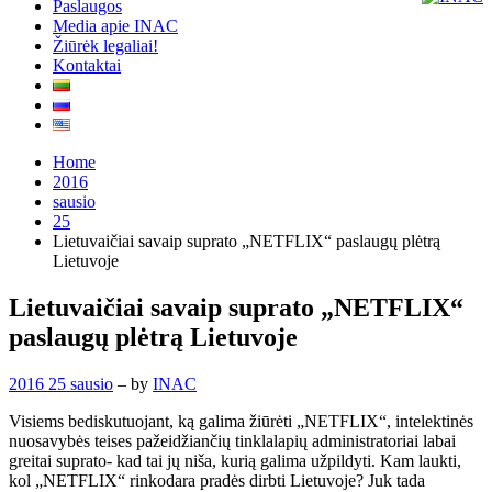
Paslaugos
Media apie INAC
Žiūrėk legaliai!
Kontaktai
Home
2016
sausio
25
Lietuvaičiai savaip suprato „NETFLIX“ paslaugų plėtrą
Lietuvoje
Lietuvaičiai savaip suprato „NETFLIX“
paslaugų plėtrą Lietuvoje
2016 25 sausio
– by
INAC
Visiems bediskutuojant, ką galima žiūrėti „NETFLIX“, intelektinės
nuosavybės teises pažeidžiančių tinklalapių administratoriai labai
greitai suprato- kad tai jų niša, kurią galima užpildyti. Kam laukti,
kol „NETFLIX“ rinkodara pradės dirbti Lietuvoje? Juk tada