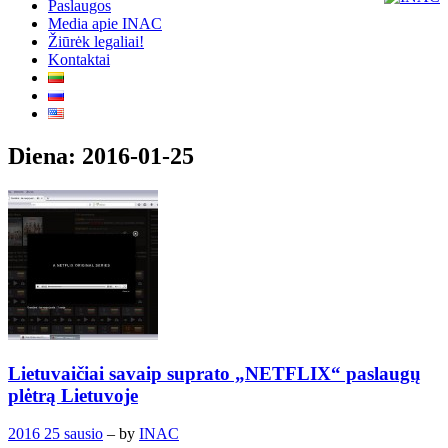
Paslaugos
Media apie INAC
Žiūrėk legaliai!
Kontaktai
Diena:
2016-01-25
Lietuvaičiai savaip suprato „NETFLIX“ paslaugų
plėtrą Lietuvoje
2016 25 sausio
– by
INAC