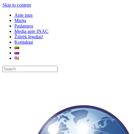
Skip to content
Apie mus
Misija
Paslaugos
Media apie INAC
Žiūrėk legaliai!
Kontaktai