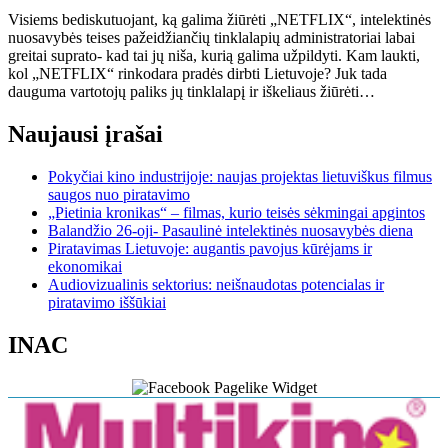
Visiems bediskutuojant, ką galima žiūrėti „NETFLIX“, intelektinės
nuosavybės teises pažeidžiančių tinklalapių administratoriai labai
greitai suprato- kad tai jų niša, kurią galima užpildyti. Kam laukti,
kol „NETFLIX“ rinkodara pradės dirbti Lietuvoje? Juk tada
dauguma vartotojų paliks jų tinklalapį ir iškeliaus žiūrėti…
Naujausi įrašai
Pokyčiai kino industrijoje: naujas projektas lietuviškus filmus
saugos nuo piratavimo
„Pietinia kronikas“ – filmas, kurio teisės sėkmingai apgintos
Balandžio 26-oji- Pasaulinė intelektinės nuosavybės diena
Piratavimas Lietuvoje: augantis pavojus kūrėjams ir
ekonomikai
Audiovizualinis sektorius: neišnaudotas potencialas ir
piratavimo iššūkiai
INAC