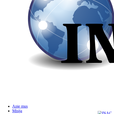
Apie mus
Misija