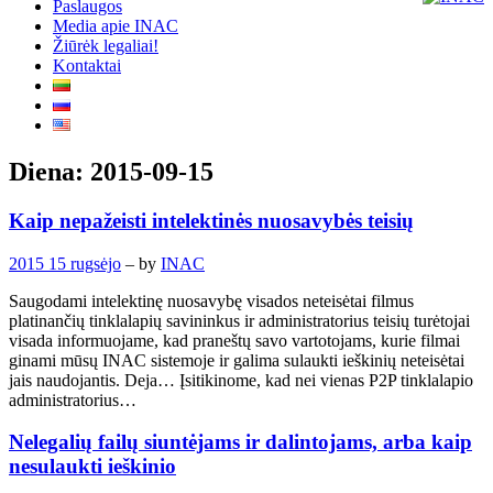
Paslaugos
Media apie INAC
Žiūrėk legaliai!
Kontaktai
Diena:
2015-09-15
Kaip nepažeisti intelektinės nuosavybės teisių
2015 15 rugsėjo
– by
INAC
Saugodami intelektinę nuosavybę visados neteisėtai filmus
platinančių tinklalapių savininkus ir administratorius teisių turėtojai
visada informuojame, kad praneštų savo vartotojams, kurie filmai
ginami mūsų INAC sistemoje ir galima sulaukti ieškinių neteisėtai
jais naudojantis. Deja… Įsitikinome, kad nei vienas P2P tinklalapio
administratorius…
Nelegalių failų siuntėjams ir dalintojams, arba kaip
nesulaukti ieškinio