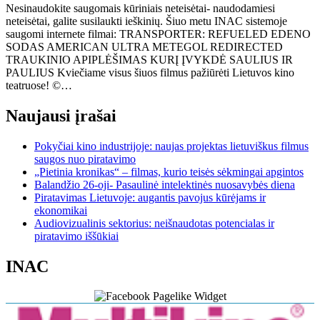
Nesinaudokite saugomais kūriniais neteisėtai- naudodamiesi
neteisėtai, galite susilaukti ieškinių. Šiuo metu INAC sistemoje
saugomi internete filmai: TRANSPORTER: REFUELED EDENO
SODAS AMERICAN ULTRA METEGOL REDIRECTED
TRAUKINIO APIPLĖŠIMAS KURĮ ĮVYKDĖ SAULIUS IR
PAULIUS Kviečiame visus šiuos filmus pažiūrėti Lietuvos kino
teatruose! ©…
Naujausi įrašai
Pokyčiai kino industrijoje: naujas projektas lietuviškus filmus
saugos nuo piratavimo
„Pietinia kronikas“ – filmas, kurio teisės sėkmingai apgintos
Balandžio 26-oji- Pasaulinė intelektinės nuosavybės diena
Piratavimas Lietuvoje: augantis pavojus kūrėjams ir
ekonomikai
Audiovizualinis sektorius: neišnaudotas potencialas ir
piratavimo iššūkiai
INAC