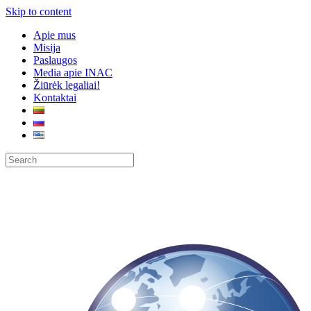
Skip to content
Apie mus
Misija
Paslaugos
Media apie INAC
Žiūrėk legaliai!
Kontaktai