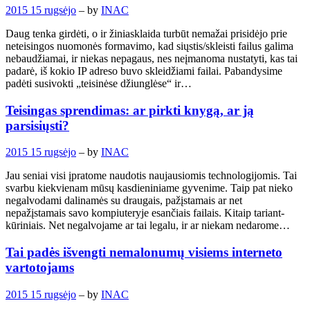
2015 15 rugsėjo
– by
INAC
Daug tenka girdėti, o ir žiniasklaida turbūt nemažai prisidėjo prie
neteisingos nuomonės formavimo, kad siųstis/skleisti failus galima
nebaudžiamai, ir niekas nepagaus, nes neįmanoma nustatyti, kas tai
padarė, iš kokio IP adreso buvo skleidžiami failai. Pabandysime
padėti susivokti „teisinėse džiunglėse“ ir…
Teisingas sprendimas: ar pirkti knygą, ar ją
parsisiųsti?
2015 15 rugsėjo
– by
INAC
Jau seniai visi įpratome naudotis naujausiomis technologijomis. Tai
svarbu kiekvienam mūsų kasdieniniame gyvenime. Taip pat nieko
negalvodami dalinamės su draugais, pažįstamais ar net
nepažįstamais savo kompiuteryje esančiais failais. Kitaip tariant-
kūriniais. Net negalvojame ar tai legalu, ir ar niekam nedarome…
Tai padės išvengti nemalonumų visiems interneto
vartotojams
2015 15 rugsėjo
– by
INAC