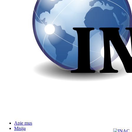
Apie mus
Misija